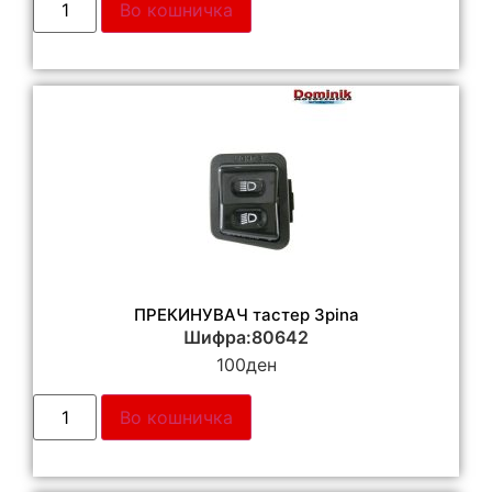
Во кошничка
ПРЕКИНУВАЧ тастер 3pina
Шифра:80642
100
ден
Во кошничка