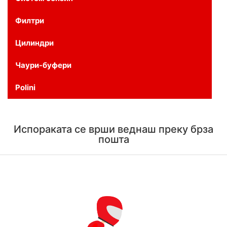
Филтри
Цилиндри
Чаури-буфери
Polini
Испораката се врши веднаш преку брза
пошта