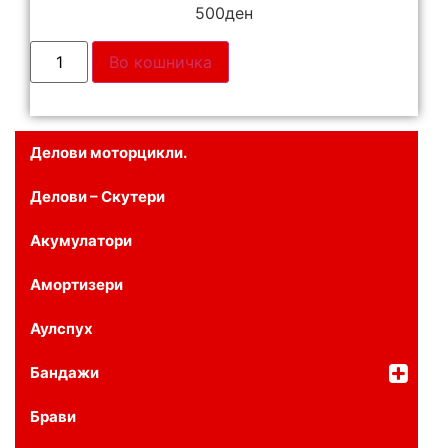
500
ден
Во кошничка
Делови моторцикли.
Делови – Скутери
Акумулатори
Амортизери
Аулспух
Бандажи
Брави