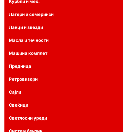
Курбли и мех.
Лагери и семеринзи
Ланци и звезди
Масла и течности
Машина комплет
Предница
Ретровизори
Сајли
Свеќици
Светлосни уреди
Систем бензин