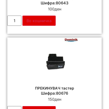
Шифра:80643
100
ден
Во кошничка
ПРЕКИНУВАЧ тастер
Шифра:80676
150
ден