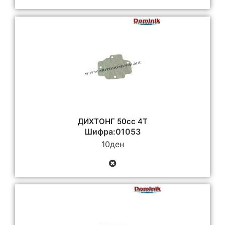
ДИХТОНГ 50cc 4T
Шифра:01053
10
ден