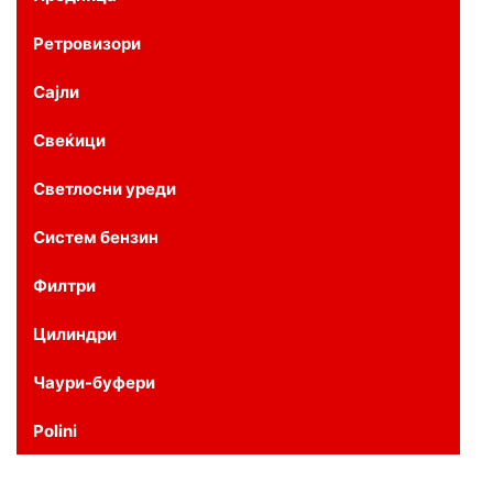
Ретровизори
Сајли
Свеќици
Светлосни уреди
Систем бензин
Филтри
Цилиндри
Чаури-буфери
Polini