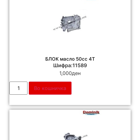
БЛОК масло 50cc 4T
Шифра:11589
1,000
ден
Во кошничка