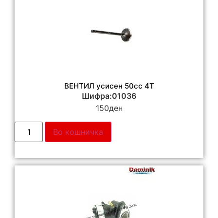
ВЕНТИЛ усисен 50cc 4T
Шифра:01036
150
ден
Во кошничка