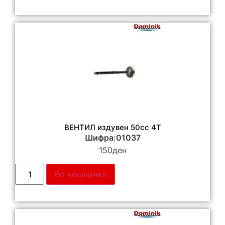
ВЕНТИЛ издувен 50cc 4T
Шифра:01037
150
ден
Во кошничка