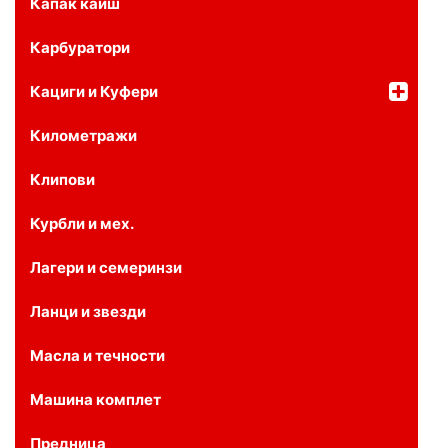
Капак каиш
Карбуратори
Кациги и Куфери
Километражи
Клипови
Курбли и мех.
Лагери и семеринзи
Ланци и звезди
Масла и течности
Машина комплет
Предница