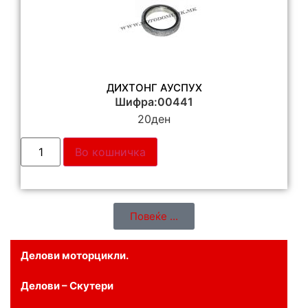
ДИХТОНГ АУСПУХ
Шифра:00441
20
ден
Во кошничка
Повеќе ...
Делови моторцикли.
Делови – Скутери