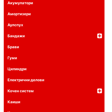
Акумулатори
Амортизери
Аулспух
Бандажи
Брави
Гуми
Цилиндри
Електрични делови
Кочен систем
Каиши