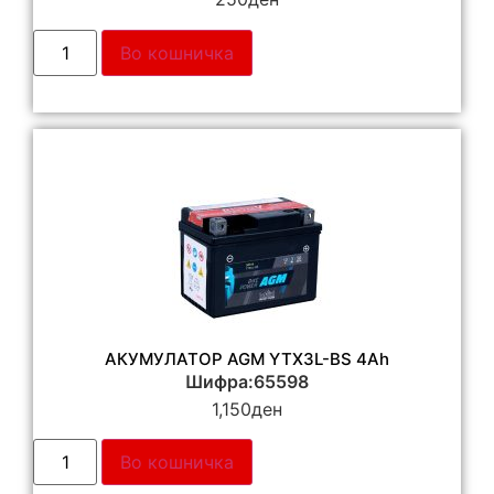
Во кошничка
АКУМУЛАТОР AGM YTX3L-BS 4Ah
Шифра:65598
1,150
ден
Во кошничка