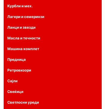
Курбли и мех.
Лагери и семеринзи
Ланци и звезди
Масла и течности
Машина комплет
Предница
Ретровизори
Сајли
Свеќици
Светлосни уреди