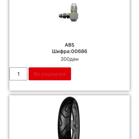
ABS
Шифра:00686
300
ден
Во кошничка