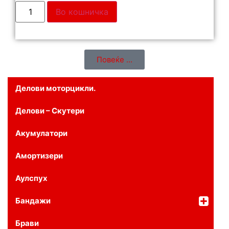
Во кошничка
Повеќе ...
Делови моторцикли.
Делови – Скутери
Акумулатори
Амортизери
Аулспух
Бандажи
Брави