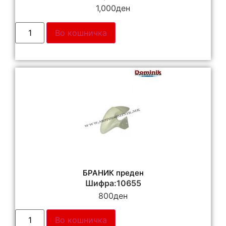
1,000
ден
Во кошничка
БРАНИК преден
Шифра:10655
800
ден
Во кошничка