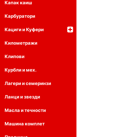
Капак каиш
Карбуратори
Кациги и Куфери
Километражи
Клипови
Курбли и мех.
Лагери и семеринзи
Ланци и звезди
Масла и течности
Машина комплет