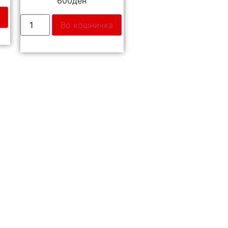
600
ден
Во кошничка