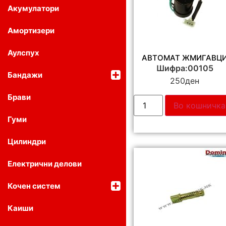
Акумулатори
Амортизери
Аулспух
АВТОМАТ ЖМИГАВЦ
Шифра:00105
Бандажи
250
ден
Брави
Во кошничка
Гуми
Цилиндри
Електрични делови
Кочен систем
Каиши