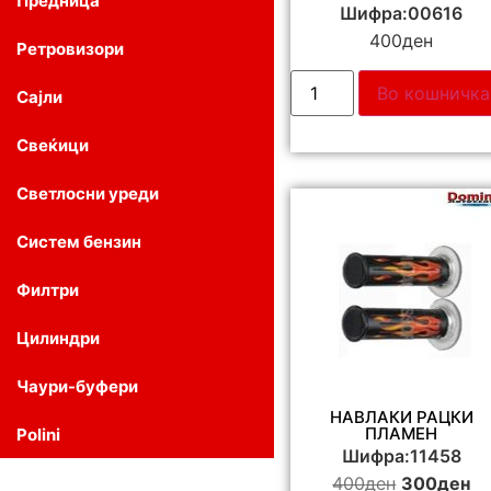
Предница
Шифра:00616
400
ден
Ретровизори
Во кошничка
Сајли
Свеќици
Светлосни уреди
Систем бензин
Филтри
Цилиндри
Чаури-буфери
НАВЛАКИ РАЦКИ
ПЛАМЕН
Polini
Шифра:11458
400
ден
300
ден