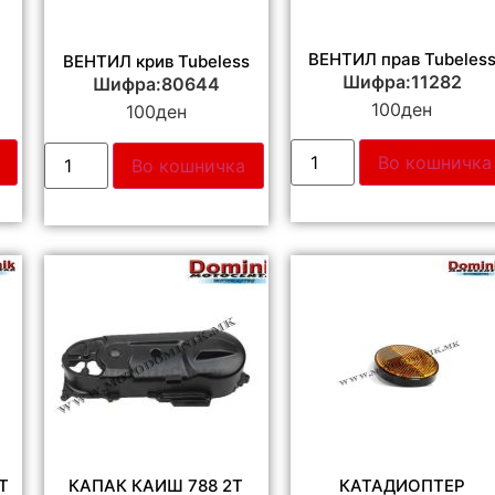
ВЕНТИЛ прав Tubeles
ВЕНТИЛ крив Tubeless
Шифра:11282
Шифра:80644
100
ден
100
ден
Во кошничка
Во кошничка
Т
КАПАК КАИШ 788 2Т
КАТАДИОПТЕР