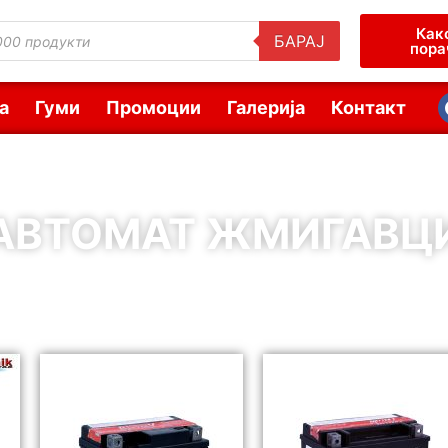
Как
БАРАЈ
пора
а
Гуми
Промоции
Галерија
Контакт
АВТОМАТ ЖМИГАВЦ