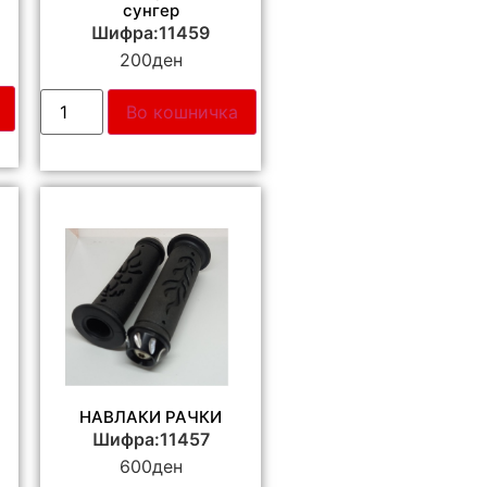
сунгер
Шифра:11459
200
ден
Во кошничка
НАВЛАКИ РАЧКИ
Шифра:11457
600
ден