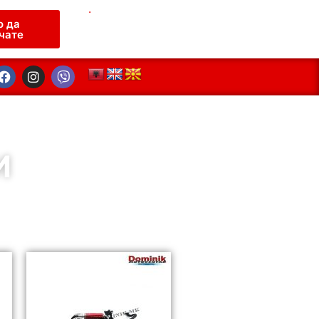
.
о да
чате
И