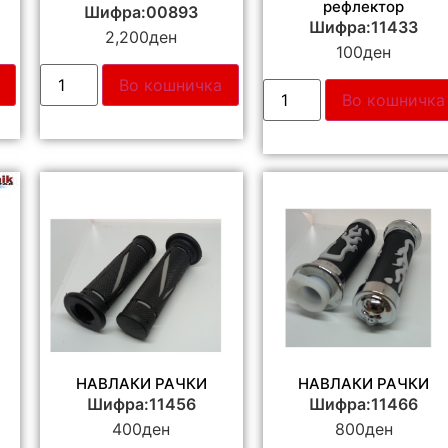
рефлектор
Шифра:00893
Шифра:11433
2,200
ден
100
ден
Во кошничка
Во кошничка
НАВЛАКИ РАЧКИ
НАВЛАКИ РАЧКИ
Шифра:11456
Шифра:11466
400
ден
800
ден