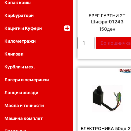
Капак каиш
Карбуратори
БРЕГ ГУРТНИ 2Т
Шифра:01243
Кациги и Куфери
150
ден
Километражи
Во кошничка
Клипови
Курбли и мех.
Лагери и семеринзи
Ланци и звезди
Масла и течности
Машина комплет
ЕЛЕКТРОНИКА 50цц 2