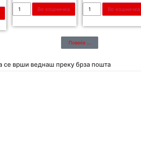
Во кошничка
Во кошничка
Повеќе ...
а се врши веднаш преку брза пошта