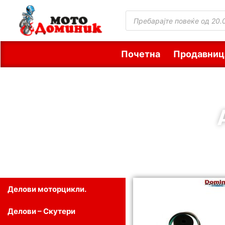
Почетна
Продавниц
Делови моторцикли.
Делови – Скутери