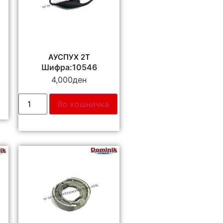
АУСПУХ 2T
Шифра:10546
4,000
ден
Во кошничка