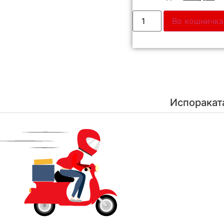
Во кошничка
Испоракат