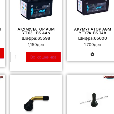
И
АКУМУЛАТОР AGM
АКУМУЛАТОР AGM
YTX3L-BS 4Ah
YTX7A-BS 7Ah
Шифра:65598
Шифра:65600
1,150
ден
1,700
ден
Во кошничка