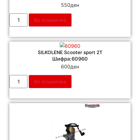
550
ден
Во кошничка
SILKOLENE Scooter sport 2T
Шифра:60960
600
ден
Во кошничка