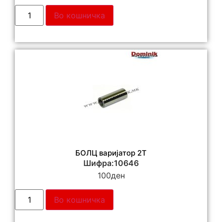
Во кошничка
БОЛЦ варијатор 2Т
Шифра:10646
100
ден
Во кошничка