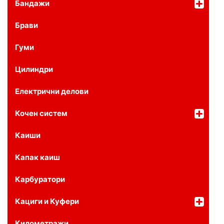
Бандажи
Брави
Гуми
Цилиндри
Електрични делови
Кочен систем
Каиши
Капак каиш
Карбуратори
Кациги и Куфери
Километражи