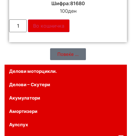
Шифра:81680
100
ден
Во кошничка
Повеќе ...
Делови моторцикли.
Делови – Скутери
Акумулатори
Амортизери
Аулспух