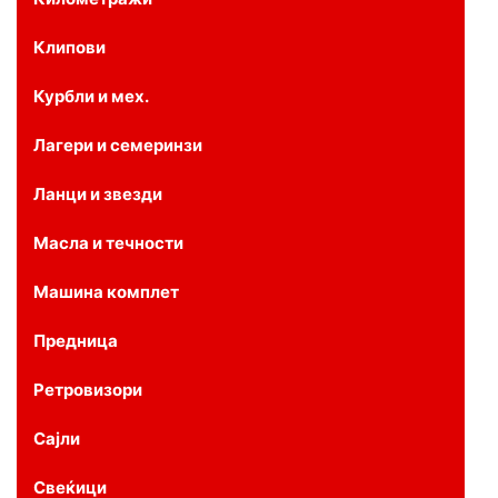
Клипови
Курбли и мех.
Лагери и семеринзи
Ланци и звезди
Масла и течности
Машина комплет
Предница
Ретровизори
Сајли
Свеќици