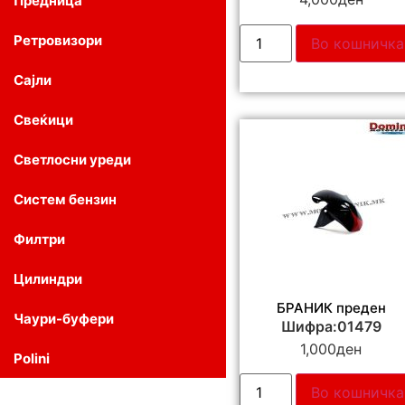
Предница
Ретровизори
Во кошничка
Сајли
Свеќици
Светлосни уреди
Систем бензин
Филтри
Цилиндри
БРАНИК преден
Чаури-буфери
Шифра:01479
1,000
ден
Polini
Во кошничка