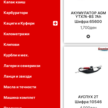
Капак каиш
Карбуратори
АКУМУЛАТОР AGM
YTX7A-BS 7Ah
Шифра:65600
Кациги и Куфери
1,700
ден
Километражи
Клипови
Курбли и мех.
Лагери и семеринзи
Ланци и звезди
Масла и течности
АУСПУХ 2T
Машина комплет
Шифра:10546
4,000
ден