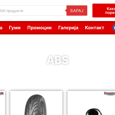
Как
БАРАЈ
пора
а
Гуми
Промоции
Галерија
Контакт
ABS