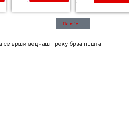
Повеќе ...
а се врши веднаш преку брза пошта