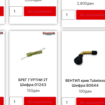
2,800
ден
Во кошничка
Во кошничка
БРЕГ ГУРТНИ 2Т
ВЕНТИЛ крив Tubeles
Шифра:01243
Шифра:80644
150
ден
100
ден
Во кошничка
Во кошничка