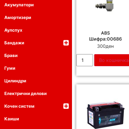
Акумулатори
Амортизери
Аулспух
ABS
Шифра:00686
Бандажи
300
ден
Брави
Во кошничка
Гуми
Цилиндри
Електрични делови
Кочен систем
Каиши