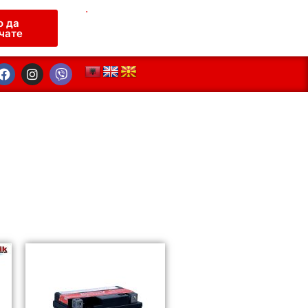
.
о да
чате