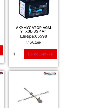
И
АКУМУЛАТОР AGM
YTX3L-BS 4Ah
Шифра:65598
1,150
ден
Во кошничка