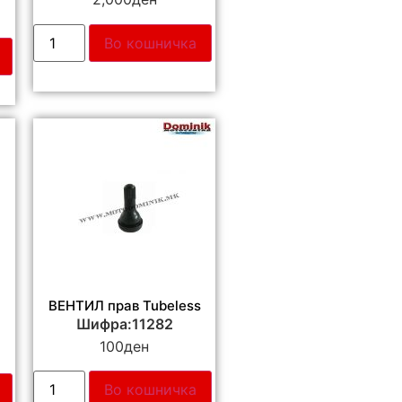
Во кошничка
ВЕНТИЛ прав Tubeless
s
Шифра:11282
100
ден
Во кошничка