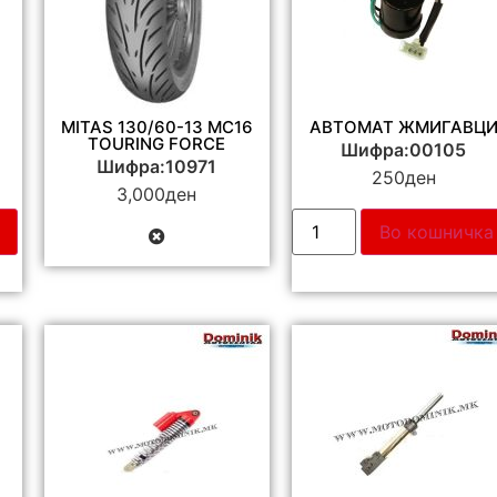
MITAS 130/60-13 MC16
АВТОМАТ ЖМИГАВЦ
TOURING FORCE
Шифра:00105
Шифра:10971
250
ден
3,000
ден
Во кошничка