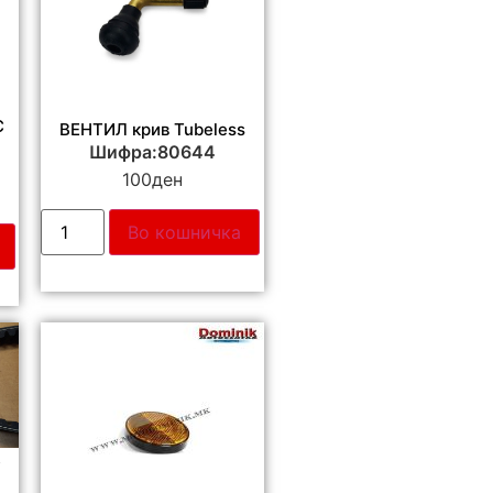
C
ВЕНТИЛ крив Tubeless
Шифра:80644
100
ден
Во кошничка
R