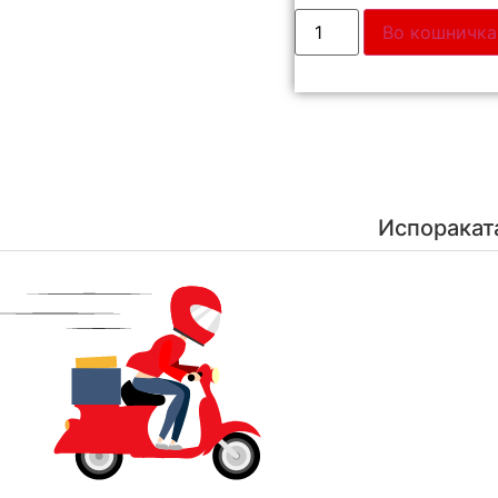
Во кошничка
Испоракат