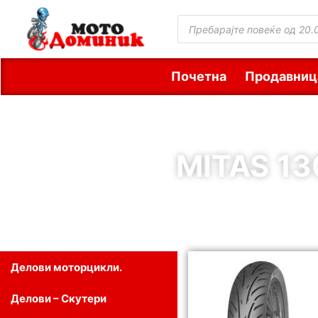
Почетна
Продавниц
MITAS 13
Делови моторцикли.
Делови – Скутери