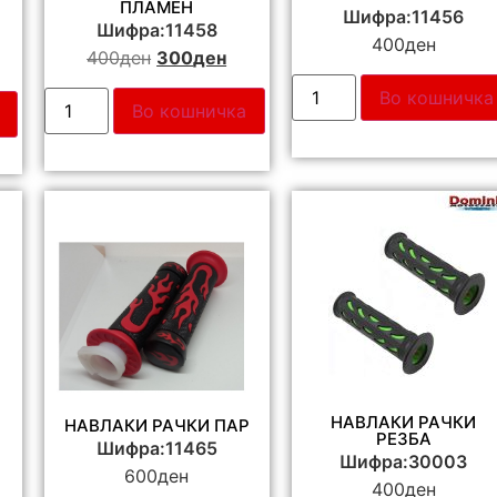
ПЛАМЕН
Шифра:11456
Шифра:11458
400
ден
400
ден
300
ден
Во кошничка
Во кошничка
НАВЛАКИ РАЧКИ
НАВЛАКИ РАЧКИ ПАР
РЕЗБА
Шифра:11465
Шифра:30003
600
ден
400
ден