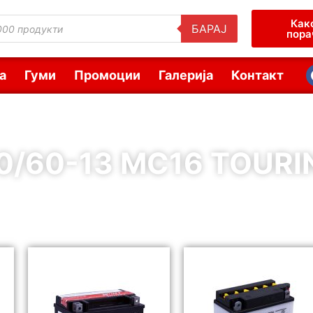
Как
БАРАЈ
пора
а
Гуми
Промоции
Галерија
Контакт
0/60-13 MC16 TOUR