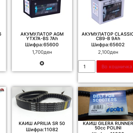
6
АКУМУЛАТОР AGM
АКУМУЛАТОР CLASSI
YTX7A-BS 7Ah
CB9-B 9Ah
Шифра:65600
Шифра:65602
1,700
ден
2,100
ден
Во кошничка
КАИШ APRILIA SR 50
КАИШ GILERA RUNNE
50cc POLINI
Шифра:11082