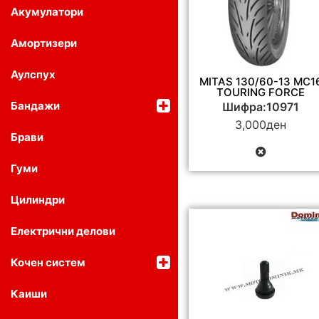
Акумулатори
Амортизери
Аулспух
MITAS 130/60-13 MC1
TOURING FORCE
Бандажи
Шифра:10971
3,000
ден
Брави
Гуми
Цилиндри
Електрични делови
Кочен систем
Каиши