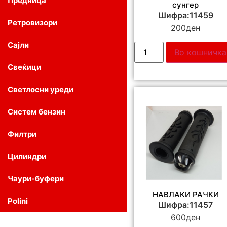
Предница
сунгер
Шифра:11459
Ретровизори
200
ден
Сајли
Во кошничка
Свеќици
Светлосни уреди
Систем бензин
Филтри
Цилиндри
Чаури-буфери
НАВЛАКИ РАЧКИ
Polini
Шифра:11457
600
ден