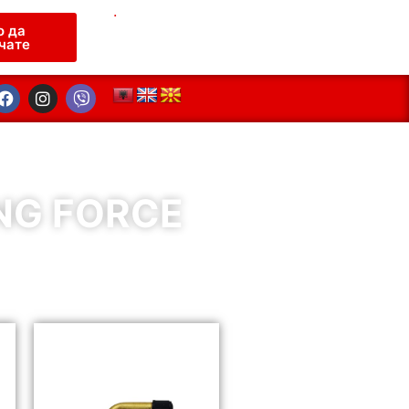
.
о да
чате
ING FORCE