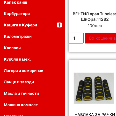
Капак каиш
Карбуратори
ВЕНТИЛ прав Tubeles
Шифра:11282
Кациги и Куфери
100
ден
Километражи
Во кошничка
Клипови
Курбли и мех.
Лагери и семеринзи
Ланци и звезди
Масла и течности
Машина комплет
НАВЛАКА ЗА РАЧКИ