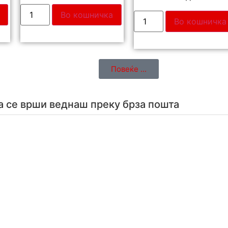
Во кошничка
Во кошничка
Повеќе ...
а се врши веднаш преку брза пошта