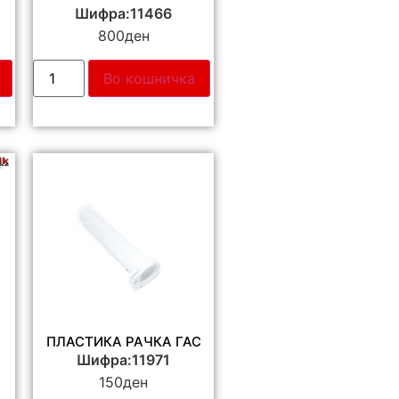
Шифра:11466
800
ден
Во кошничка
ПЛАСТИКА РАЧКА ГАС
Шифра:11971
150
ден