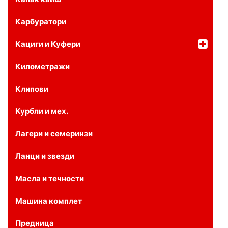
Карбуратори
Кациги и Куфери
Километражи
Клипови
Курбли и мех.
Лагери и семеринзи
Ланци и звезди
Масла и течности
Машина комплет
Предница