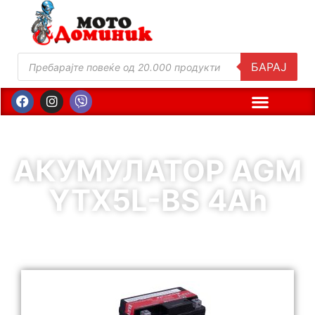
БАРАЈ
АКУМУЛАТОР AGM
YTX5L-BS 4Ah