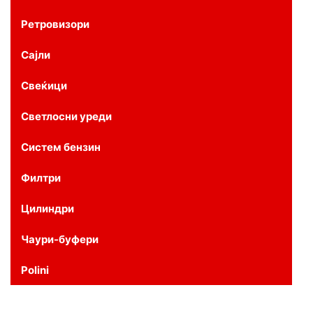
Ретровизори
Сајли
Свеќици
Светлосни уреди
Систем бензин
Филтри
Цилиндри
Чаури-буфери
Polini