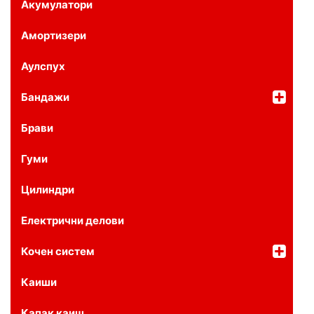
Акумулатори
Амортизери
Аулспух
Бандажи
Брави
Гуми
Цилиндри
Електрични делови
Кочен систем
Каиши
Капак каиш