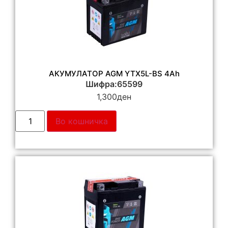
АКУМУЛАТОР AGM YTX5L-BS 4Ah
Шифра:65599
1,300
ден
Во кошничка