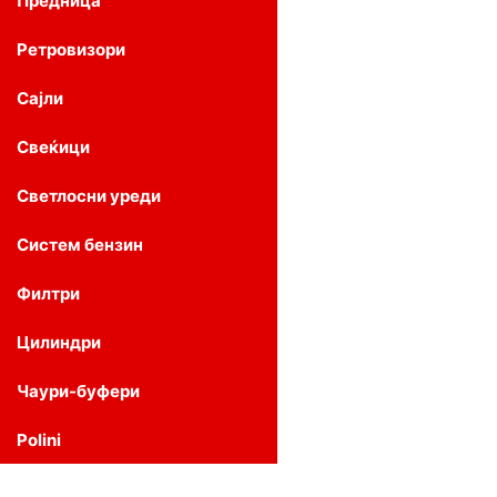
Предница
Ретровизори
Сајли
Свеќици
Светлосни уреди
Систем бензин
Филтри
Цилиндри
Чаури-буфери
Polini