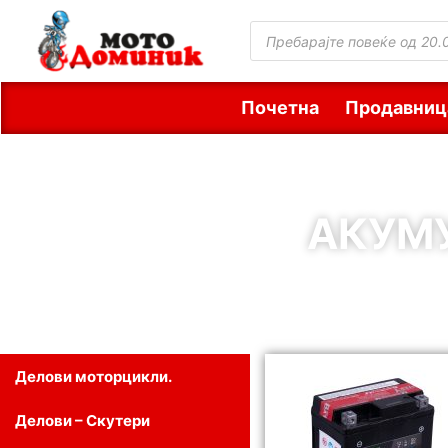
Почетна
Продавниц
АКУМУ
Делови моторцикли.
Делови – Скутери