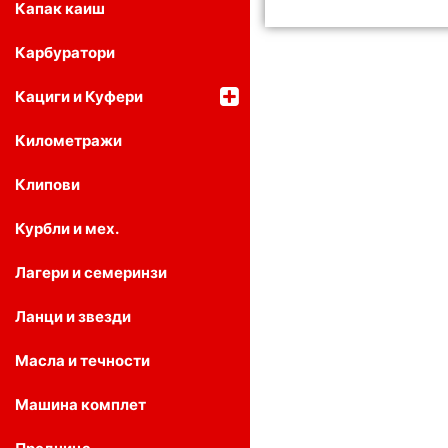
Капак каиш
Карбуратори
Кациги и Куфери
Километражи
Клипови
Курбли и мех.
Лагери и семеринзи
Ланци и звезди
Масла и течности
Машина комплет