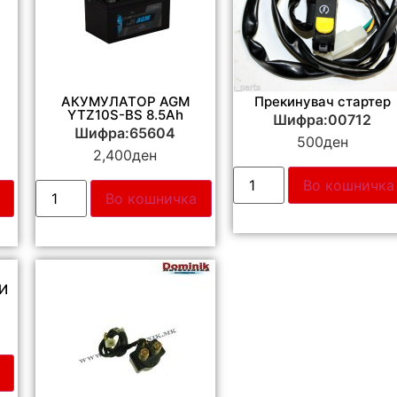
АКУМУЛАТОР AGM
Прекинувач стартер
YTZ10S-BS 8.5Ah
Шифра:00712
Шифра:65604
500
ден
2,400
ден
Во кошничка
Во кошничка
И