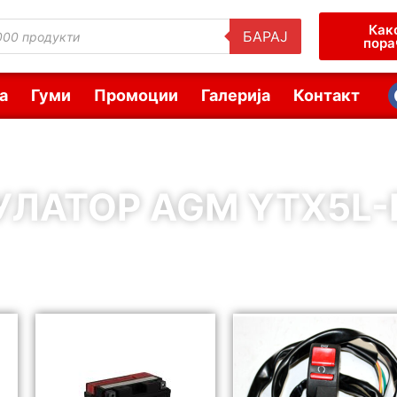
Как
БАРАЈ
пора
а
Гуми
Промоции
Галерија
Контакт
ЛАТОР AGM YTX5L-