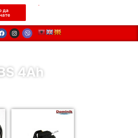
.
о да
чате
BS 4Ah