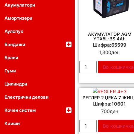
Акумулатори
Амортизери
Аулспух
АКУМУЛАТОР AGM
YTX5L-BS 4Ah
Бандажи
Шифра:65599
1,300
ден
Брави
Во кошничка
Гуми
Цилиндри
Електрични делови
РЕГЛЕР 2 ЏЕКА 7 ЖИЦ
Шифра:10601
Кочен систем
700
ден
Каиши
Во кошничка