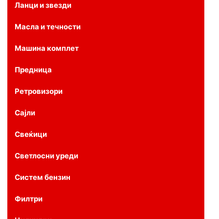
Ланци и звезди
Масла и течности
Машина комплет
Предница
Ретровизори
Сајли
Свеќици
Светлосни уреди
Систем бензин
Филтри