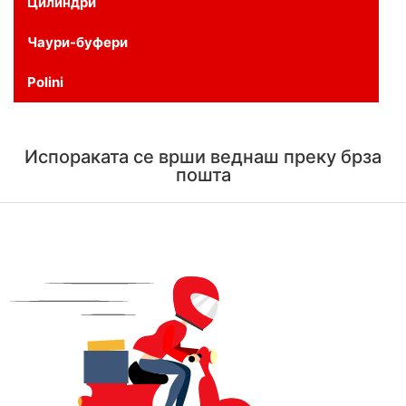
Цилиндри
Чаури-буфери
Polini
Испораката се врши веднаш преку брза
пошта