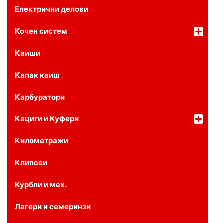
Електрични делови
Кочен систем
Каиши
Капак каиш
Карбуратори
Кациги и Куфери
Километражи
Клипови
Курбли и мех.
Лагери и семеринзи