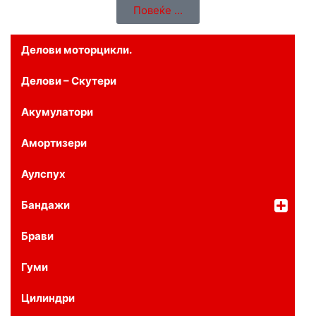
Повеќе ...
Делови моторцикли.
Делови – Скутери
Акумулатори
Амортизери
Аулспух
Бандажи
Брави
Гуми
Цилиндри