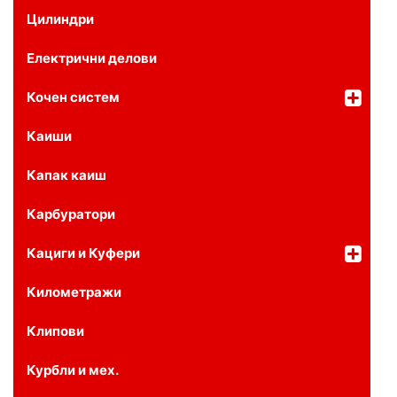
Цилиндри
Електрични делови
Кочен систем
Каиши
Капак каиш
Карбуратори
Кациги и Куфери
Километражи
Клипови
Курбли и мех.