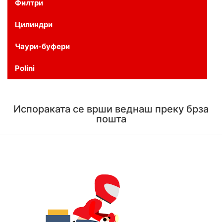
Филтри
Цилиндри
Чаури-буфери
Polini
Испораката се врши веднаш преку брза
пошта