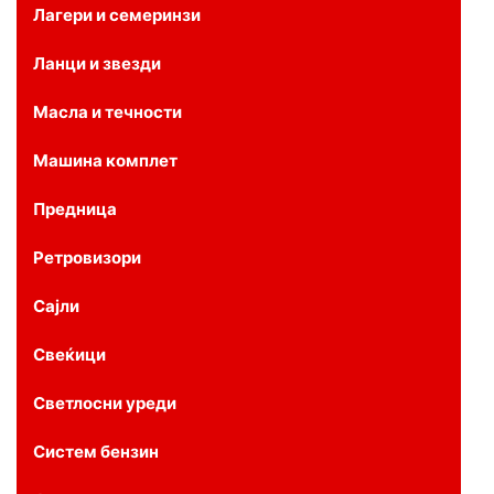
Лагери и семеринзи
Ланци и звезди
Масла и течности
Машина комплет
Предница
Ретровизори
Сајли
Свеќици
Светлосни уреди
Систем бензин