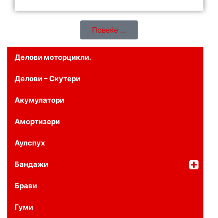
Повеќе ...
Делови моторцикли.
Делови – Скутери
Акумулатори
Амортизери
Аулспух
Бандажи
Брави
Гуми