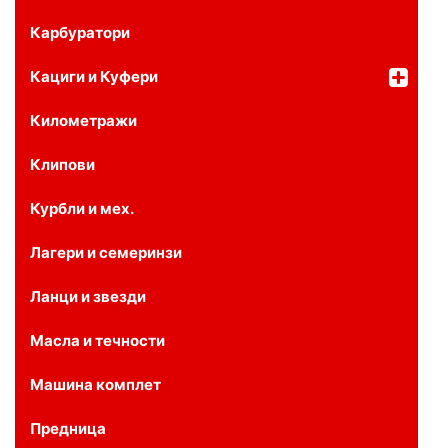
Карбуратори
Кациги и Куфери
Километражи
Клипови
Курбли и мех.
Лагери и семеринзи
Ланци и звезди
Масла и течности
Машина комплет
Предница