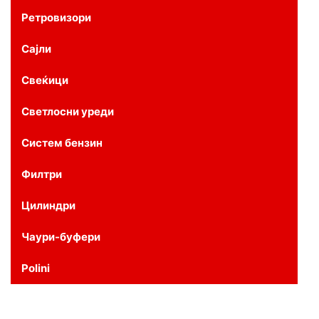
Ретровизори
Сајли
Свеќици
Светлосни уреди
Систем бензин
Филтри
Цилиндри
Чаури-буфери
Polini