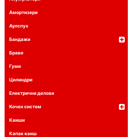
Амортизери
Аулспух
Бандажи
Брави
Гуми
Цилиндри
Електрични делови
Кочен систем
Каиши
Капак каиш