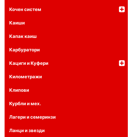
Кочен систем
Каиши
Капак каиш
Карбуратори
Кациги и Куфери
Километражи
Клипови
Курбли и мех.
Лагери и семеринзи
Ланци и звезди