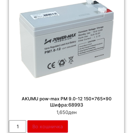
AKUMU pow-max PM 9.0-12 150x765x90
Шифра:68993
1,650
ден
Во кошничка