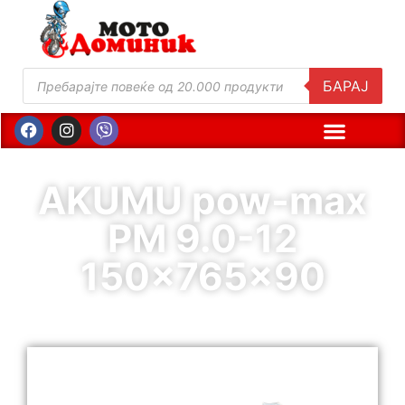
БАРАЈ
AKUMU pow-max
PM 9.0-12
150x765x90