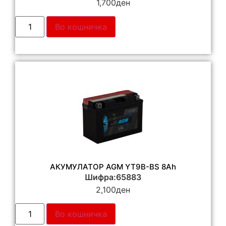
1,700
ден
Во кошничка
АКУМУЛАТОР AGM YT9B-BS 8Ah
Шифра:65883
2,100
ден
Во кошничка