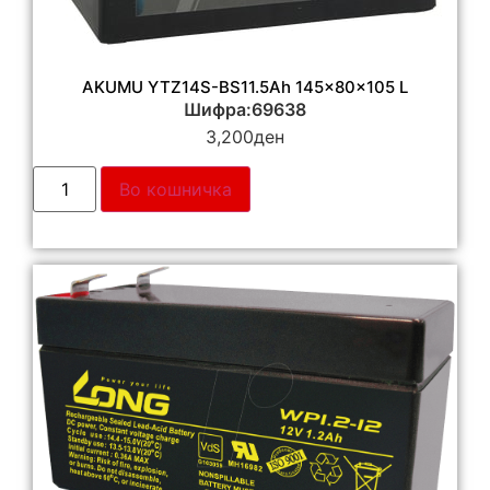
AKUMU YTZ14S-BS11.5Ah 145x80x105 L
Шифра:69638
3,200
ден
Во кошничка