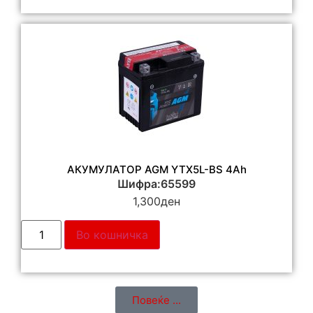
АКУМУЛАТОР AGM YTX5L-BS 4Ah
Шифра:65599
1,300
ден
Во кошничка
Повеќе ...