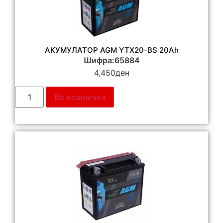
АКУМУЛАТОР AGM YTX20-BS 20Ah
Шифра:65884
4,450
ден
Во кошничка