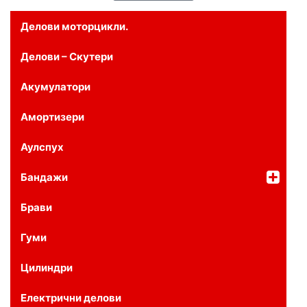
Делови моторцикли.
Делови – Скутери
Акумулатори
Амортизери
Аулспух
Бандажи
Брави
Гуми
Цилиндри
Електрични делови