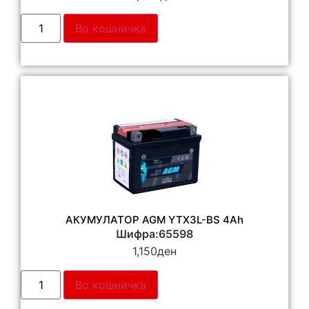
Во кошничка
АКУМУЛАТОР AGM YTX3L-BS 4Ah
Шифра:65598
1,150
ден
Во кошничка